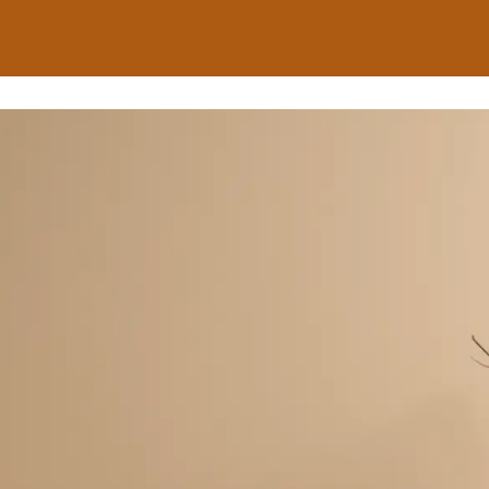
arch
r: